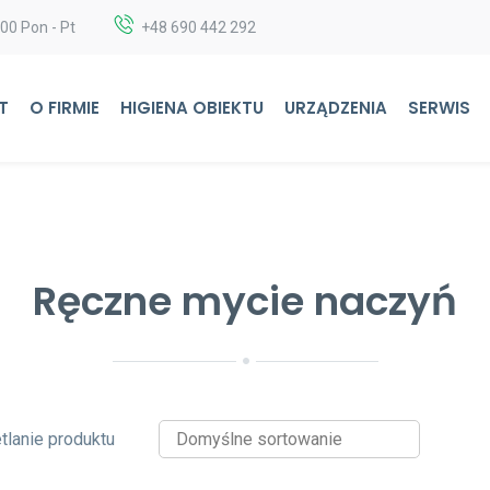
:00 Pon - Pt
+48 690 442 292
T
O FIRMIE
HIGIENA OBIEKTU
URZĄDZENIA
SERWIS
Ręczne mycie naczyń
lanie produktu