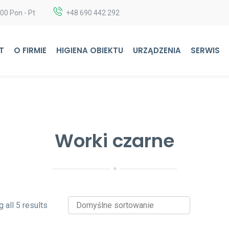
:00 Pon - Pt
+48 690 442 292
T
O FIRMIE
HIGIENA OBIEKTU
URZĄDZENIA
SERWIS
Worki czarne
 all 5 results