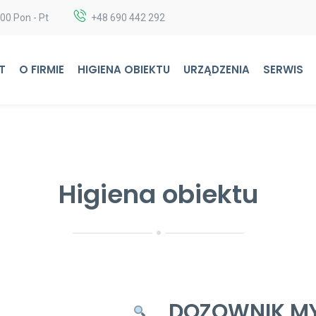
:00 Pon - Pt
+48 690 442 292
T
O FIRMIE
HIGIENA OBIEKTU
URZĄDZENIA
SERWIS
Higiena obiektu
DOZOWNIK MY