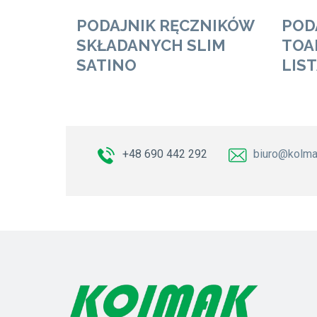
PODAJNIK RĘCZNIKÓW
POD
SKŁADANYCH SLIM
TOA
SATINO
LIS
+48 690 442 292
biuro@kolma