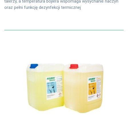
talerzy, a temperatura bojlera wspomaga wysychanie naczyń
oraz pełni funkcję dezynfekcji termicznej