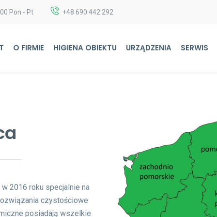
:00 Pon - Pt
+48 690 442 292
T
O FIRMIE
HIGIENA OBIEKTU
URZĄDZENIA
SERWIS
ca
w 2016 roku specjalnie na
rozwiązania czystościowe
miczne posiadają wszelkie