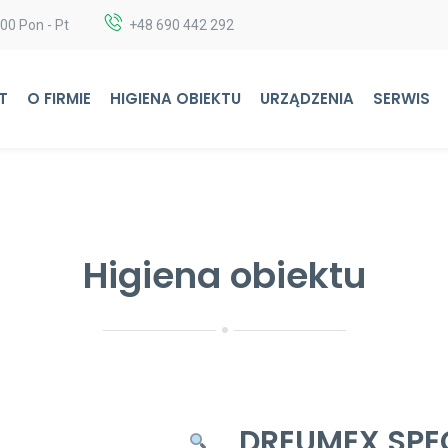
:00 Pon - Pt
+48 690 442 292
T
O FIRMIE
HIGIENA OBIEKTU
URZĄDZENIA
SERWIS
Higiena obiektu
DREUMEX SPE