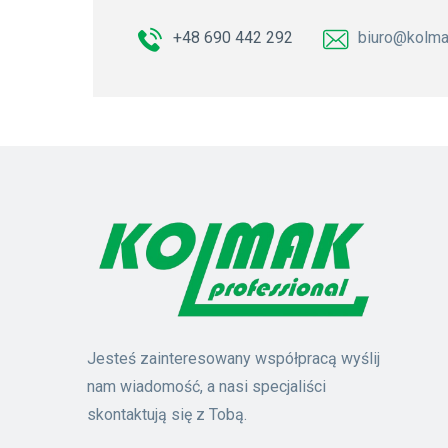
+48 690 442 292
biuro@kolma
Jesteś zainteresowany współpracą wyślij
nam wiadomość, a nasi specjaliści
skontaktują się z Tobą.