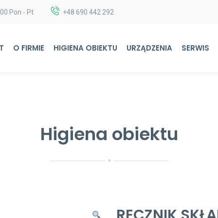
:00 Pon - Pt
+48 690 442 292
T
O FIRMIE
HIGIENA OBIEKTU
URZĄDZENIA
SERWIS
Higiena obiektu
RĘCZNIK SKŁA