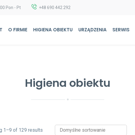
:00 Pon - Pt
+48 690 442 292
T
O FIRMIE
HIGIENA OBIEKTU
URZĄDZENIA
SERWIS
Higiena obiektu
 1–9 of 129 results