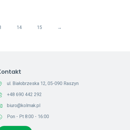
3
14
15
→
Kontakt
ul. Białobrzeska 12, 05-090 Raszyn
+48 690 442 292
biuro@kolmak.pl
Pon - Pt 8:00 - 16:00