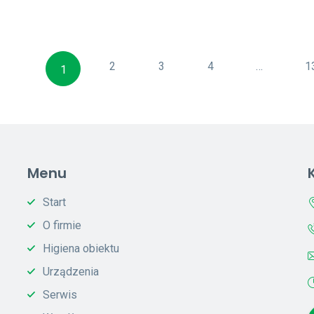
2
3
4
…
1
1
Menu
Start
O firmie
Higiena obiektu
Urządzenia
Serwis