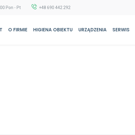
:00 Pon - Pt
+48 690 442 292
T
O FIRMIE
HIGIENA OBIEKTU
URZĄDZENIA
SERWIS