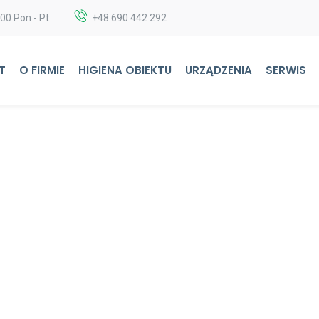
:00 Pon - Pt
+48 690 442 292
T
O FIRMIE
HIGIENA OBIEKTU
URZĄDZENIA
SERWIS