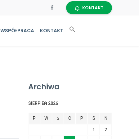
KONTAKT
WSPÓŁPRACA
KONTAKT
Archiwa
SIERPIEŃ 2026
P
W
Ś
C
P
S
N
1
2