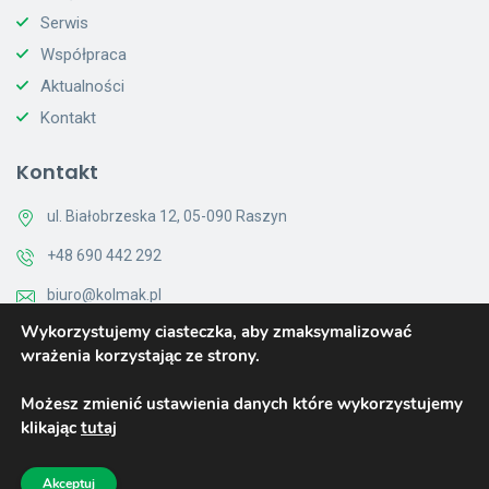
Serwis
Współpraca
Aktualności
Kontakt
Kontakt
ul. Białobrzeska 12, 05-090 Raszyn
+48 690 442 292
biuro@kolmak.pl
Wykorzystujemy ciasteczka, aby zmaksymalizować
Pon - Pt 8:00 - 16:00
wrażenia korzystając ze strony.
Kontakt
Możesz zmienić ustawienia danych które wykorzystujemy
klikając
tutaj
© 2019 Created by X-Connect
Akceptuj